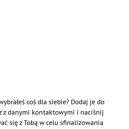
ki
Projekty
Kurs przewodnicki
O nas
Aktual
 wybrałeś coś dla siebie? Dodaj je do
z z danymi kontaktowymi i naciśnij
 się z Tobą w celu sfinalizowania