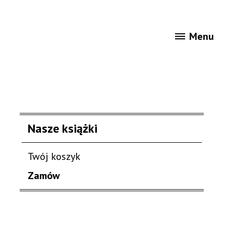
Menu
ności
Gra „Wiedźmin w łódzkim”
Nasze książki
Twój koszyk
Zamów