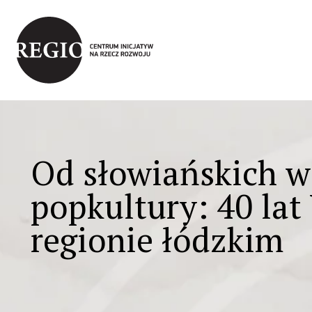
Wycieczki i gry miejskie
Nasze książ
Od słowiańskich w
popkultury: 40 la
regionie łódzkim