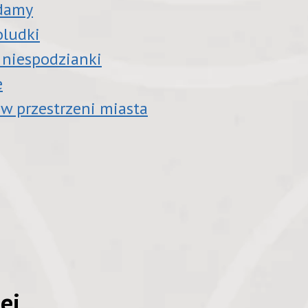
 damy
oludki
 niespodzianki
e
 w przestrzeni miasta
ej