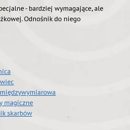
pecjalne - bardziej wymagające, ale
ążkowej. Odnośnik do niego
nica
owiec
ta międzywymiarowa
ny magiczne
nik skarbów