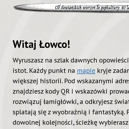
Witaj Łowco!
Wyruszasz na szlak dawnych opowieści
istot. Każdy punkt na
mapie
kryje zadan
większej historii. Pod wskazanymi adres
znajdziesz kody QR i wskazówki prowad
rozwiązuj łamigłówki, a odkryjesz światy
splatają się z wyobraźnią i fantastyką
dowolnej kolejności, ścieżkę wybierasz