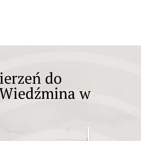
ki
Projekty
Kurs przewodnicki
O nas
Aktual
ierzeń do
t Wiedźmina w