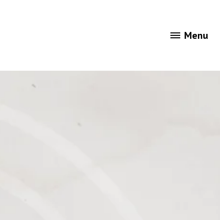
Menu
ności
Gra „Wiedźmin w łódzkim”